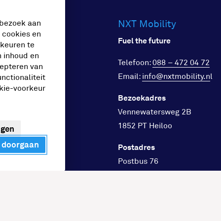
NXT Mobility
ches
 bezoek aan
e cookies en
Fuel the future
rkeuren te
n inhoud en
Telefoon:
088 – 472 04 72
cepteren van
goed
Email:
info@nxtmobility.n
l
nctionaliteit
stations
okie-voorkeur
Bezoekadres
s
Vennewatersweg 2B
llateurs
1852 PT Heiloo
ngen
rs en lease
 doorgaan
Postadres
l en horeca
Postbus 76
sport
1850 AB Heiloo
 en infra
heid