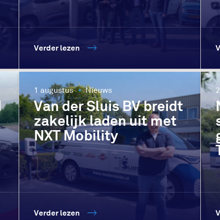
Verder lezen
V
1 augustus
Nieuws
2
d
Van der Sluis BV breidt
zakelijk laden uit met
NXT Mobility
Verder lezen
V