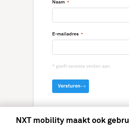
Naam
*
E-mailadres
*
* geeft vereiste velden aan
Versturen
NXT mobility maakt ook gebru