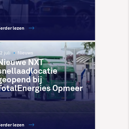
erder lezen
2 juli
Nieuws
Nieuwe NXT
snellaadlocatie
geopend bij
TotalEnergies Opmeer
erder lezen