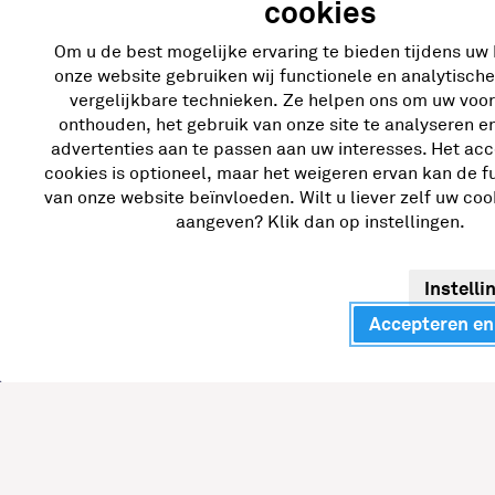
cookies
Ga snel naar
Bran
Om u de best mogelijke ervaring te bieden tijdens uw
onze website gebruiken wij functionele en analytisch
vergelijkbare technieken. Ze helpen ons om uw voo
Laadoplossingen
Zorg
onthouden, het gebruik van onze site te analyseren e
advertenties aan te passen aan uw interesses. Het ac
Voor thuis
Vast
cookies is optioneel, maar het weigeren ervan kan de fu
Bij het bedrijf
Tank
van onze website beïnvloeden. Wilt u liever zelf uw co
aangeven? Klik dan op instellingen.
Snelladers
Thui
Snelladen bij netcongestie
Insta
Instelli
Deale
Accepteren en
Retai
Tran
Bouw
Over