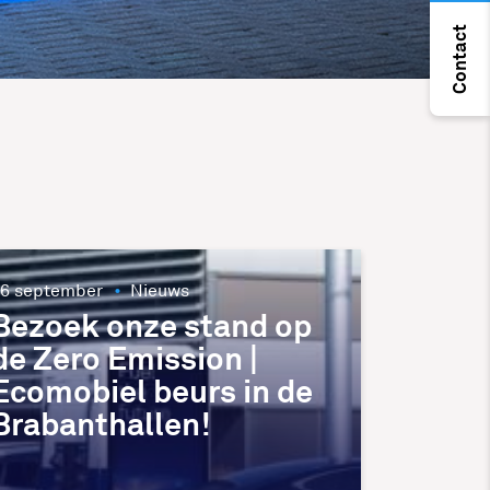
Contact
6 september
Nieuws
Bezoek onze stand op
de Zero Emission |
Ecomobiel beurs in de
Brabanthallen!