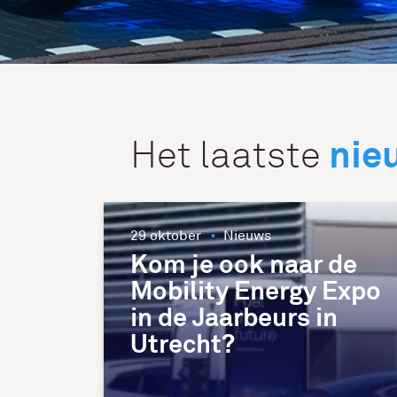
nie
Het laatste
29 oktober
Nieuws
Kom je ook naar de
Mobility Energy Expo
in de Jaarbeurs in
Utrecht?