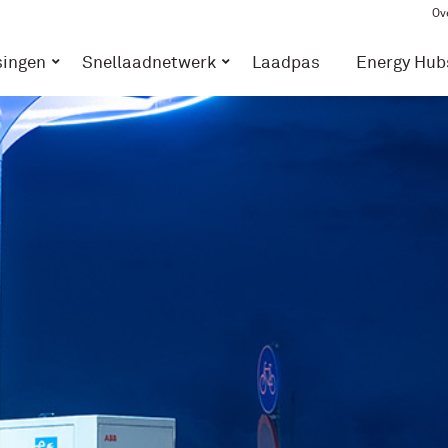
Ov
singen
Snellaadnetwerk
Laadpas
Energy Hub