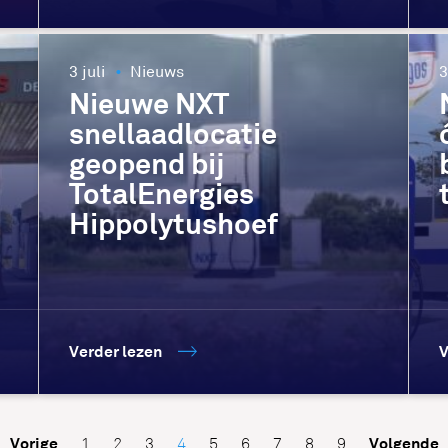
3 juli
Nieuws
3
Nieuwe NXT
snellaadlocatie
geopend bij
TotalEnergies
Hippolytushoef
Verder lezen
V
Vorige
Volgende
1
2
3
4
5
6
7
8
9