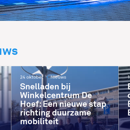
uws
24 oktober
Nieuws
1
Snelladen bij
Winkelcentrum De
Hoef: Een nieuwe stap
richting duurzame
mobiliteit