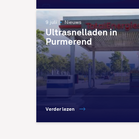
9 juli
Nieuws
Ultrasnelladen in
Purmerend
Verder lezen