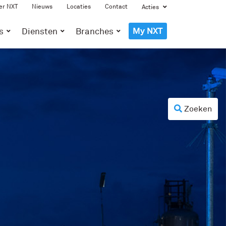
er NXT
Nieuws
Locaties
Contact
Acties
My NXT
s
Diensten
Branches
Zoeken