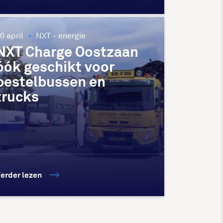
0 april
NXT - energie
NXT Charge Oostzaan
óók geschikt voor
bestelbussen en
trucks
erder lezen