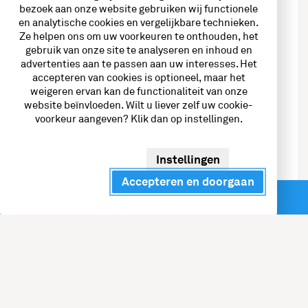
kosten en de milieu-impact van de verschillende
bezoek aan onze website gebruiken wij functionele
opties.
en analytische cookies en vergelijkbare technieken.
Ze helpen ons om uw voorkeuren te onthouden, het
NXT Mobility ondersteunt ook bij de implementatie
gebruik van onze site te analyseren en inhoud en
advertenties aan te passen aan uw interesses. Het
en het beheer van het nieuwe wagenpark, en zorgt
accepteren van cookies is optioneel, maar het
voor een passende energievoorziening via het
weigeren ervan kan de functionaliteit van onze
netwerk van NXT Energy Hubs of laad- of
website beïnvloeden. Wilt u liever zelf uw cookie-
voorkeur aangeven? Klik dan op instellingen.
tankoplossingen op de locatie van de klant.
Instellingen
Vrijblijvend adviesgesprek
Accepteren en doorgaan
Direct contact
Wij helpen je graag verder.