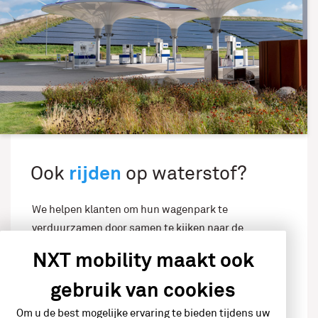
rijden
Ook
op waterstof?
We helpen klanten om hun wagenpark te
verduurzamen door samen te kijken naar de
mogelijkheden om over te stappen op bijvoorbeeld
NXT mobility maakt ook
batterij- of waterstofelektrisch rijden. NXT Mobility
gebruik van cookies
biedt een persoonlijk en onafhankelijk advies op
maat, gebaseerd op de mobiliteitsbehoefte, de
Om u de best mogelijke ervaring te bieden tijdens uw