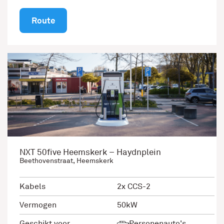
Route
NXT 50five Heemskerk – Haydnplein
Beethovenstraat, Heemskerk
Kabels
2x CCS-2
Vermogen
50kW
Geschikt voor
Personenauto's