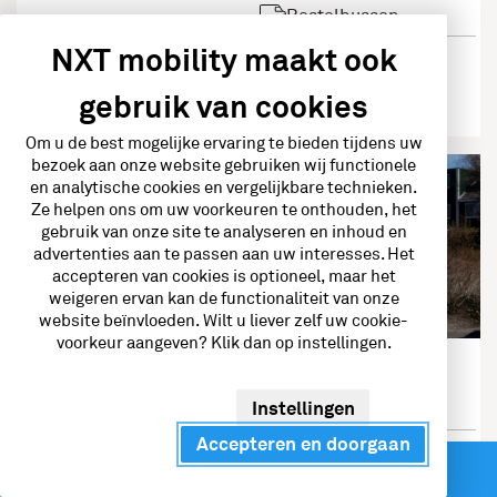
Bestelbussen
NXT mobility maakt ook
Route
gebruik van cookies
Om u de best mogelijke ervaring te bieden tijdens uw
bezoek aan onze website gebruiken wij functionele
en analytische cookies en vergelijkbare technieken.
Ze helpen ons om uw voorkeuren te onthouden, het
gebruik van onze site te analyseren en inhoud en
advertenties aan te passen aan uw interesses. Het
accepteren van cookies is optioneel, maar het
weigeren ervan kan de functionaliteit van onze
website beïnvloeden. Wilt u liever zelf uw cookie-
voorkeur aangeven? Klik dan op instellingen.
NXT 50five Purmerend – Zwanebloem
Zwanebloem, Purmerend
Instellingen
Accepteren en doorgaan
Kabels
2x CCS-2
Direct contact
Vermogen
50kW