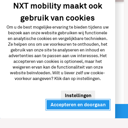
NXT mobility maakt ook
gebruik van cookies
Haal meer uit je netaansluiting
Om u de best mogelijke ervaring te bieden tijdens uw
NXT
Energie Management
bezoek aan onze website gebruiken wij functionele
en analytische cookies en vergelijkbare technieken.
Systeem
Ze helpen ons om uw voorkeuren te onthouden, het
gebruik van onze site te analyseren en inhoud en
advertenties aan te passen aan uw interesses. Het
Loopt je stroomverbruik soms tegen de grenzen van
accepteren van cookies is optioneel, maar het
je netaansluiting? Dan dreigt overbelasting. Met het
weigeren ervan kan de functionaliteit van onze
NXT Energie Management Systeem (EMS) voorkom
website beïnvloeden. Wilt u liever zelf uw cookie-
je dit probleem en benut je de maximale capaciteit
voorkeur aangeven? Klik dan op instellingen.
van je bestaande aansluiting.
Instellingen
Via één slim softwareplatform beheer je eenvoudig je
Accepteren en doorgaan
complete energiehuishouding: van laadpunten tot
Direct contact
zonne-energie en stationaire opslag. Zo houd je grip
op je energie én voorkom je onnodige kosten.