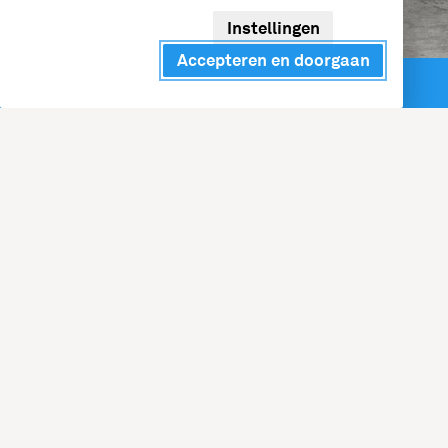
Instellingen
Accepteren en doorgaan
Direct contact
Expertise
sinds 1917
NXT Mobility is onderdeel van de GP Groot groep, we
hebben meer dan 100 jaar ervaring in de
energiesector. Wij weten wat betrouwbare
brandstofvoorziening betekent en hoe we je kunnen
helpen bij de overstap naar duurzamere
alternatieven.
Bewezen resultaten
Honderden tevreden klanten tanken
dagelijks bij onze Energy Hubs
Wagenparkbeheerders besparen CO2-