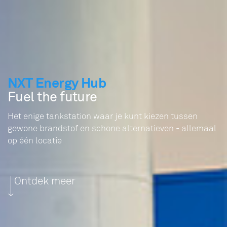
NXT Energy Hub
Fuel the future
Het enige tankstation waar je kunt kiezen tussen
gewone brandstof en schone alternatieven - allemaal
op één locatie
Ontdek meer