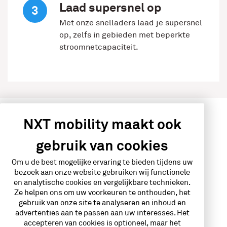
Laad supersnel op
Met onze snelladers laad je supersnel
op, zelfs in gebieden met beperkte
stroomnetcapaciteit.
NXT mobility maakt ook
laadtarieven
Onze
gebruik van cookies
NXT Charge op MRA-E locaties*:
Om u de best mogelijke ervaring te bieden tijdens uw
NXT Mobility kaarthouders: €0,68 per kWh (incl. 21%
bezoek aan onze website gebruiken wij functionele
en analytische cookies en vergelijkbare technieken.
BTW)
Ze helpen ons om uw voorkeuren te onthouden, het
Overige kaarthouders: €0,71 per kWh (incl. 21%
gebruik van onze site te analyseren en inhoud en
BTW)
advertenties aan te passen aan uw interesses. Het
accepteren van cookies is optioneel, maar het