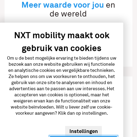
Meer waarde voor jou
en
de wereld
Met NXT Charging as a Service vergroot je
NXT mobility maakt ook
je locatiewaarde, trek je meer bezoekers
en draag je bij aan een duurzamere
gebruik van cookies
toekomst.
Om u de best mogelijke ervaring te bieden tijdens uw
bezoek aan onze website gebruiken wij functionele
en analytische cookies en vergelijkbare technieken.
Ze helpen ons om uw voorkeuren te onthouden, het
gebruik van onze site te analyseren en inhoud en
advertenties aan te passen aan uw interesses. Het
kost je meer
Niets doen
accepteren van cookies is optioneel, maar het
weigeren ervan kan de functionaliteit van onze
Zonder laadinfra loop je achter:
website beïnvloeden. Wilt u liever zelf uw cookie-
voorkeur aangeven? Klik dan op instellingen.
Jouw locatie verliest aantrekkingskracht
Je loopt risico op boetes door nieuwe
Instellingen