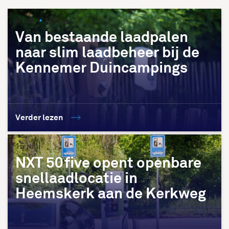
9 juli
Nieuws
Van bestaande laadpalen
naar slim laadbeheer bij de
Kennemer Duincampings
Verder lezen
15 juni
NXT 50five opent openbare
snellaadlocatie in
Heemskerk aan de Kerkweg