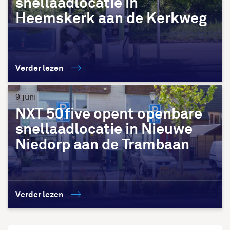
snellaadlocatie in
Heemskerk aan de Kerkweg
Verder lezen
9 juni
NXT 50five opent openbare
snellaadlocatie in Nieuwe
Niedorp aan de Trambaan
Verder lezen