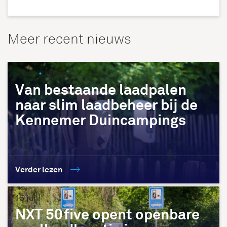
Meer recent nieuws
9 juli
Nieuws
Van bestaande laadpalen
naar slim laadbeheer bij de
Kennemer Duincampings
Verder lezen
15 juni
NXT 50five opent openbare