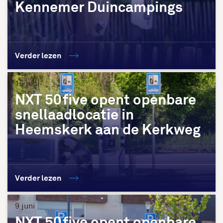
Kennemer Duincampings
Verder lezen
15 juni
NXT 50five opent openbare
snellaadlocatie in
Heemskerk aan de Kerkweg
Verder lezen
9 juni
NXT 50five opent openbare