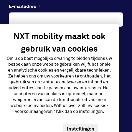
E-mailadres
*
NXT mobility maakt ook
Aanmelden
gebruik van cookies
Om u de best mogelijke ervaring te bieden tijdens uw
bezoek aan onze website gebruiken wij functionele
en analytische cookies en vergelijkbare technieken.
Ze helpen ons om uw voorkeuren te onthouden, het
NXT Mobility is een initiatief van GP Groot
gebruik van onze site te analyseren en inhoud en
advertenties aan te passen aan uw interesses. Het
accepteren van cookies is optioneel, maar het
Disclaimer & Privacy
weigeren ervan kan de functionaliteit van onze
website beïnvloeden. Wilt u liever zelf uw cookie-
voorkeur aangeven? Klik dan op instellingen.
Algemene voorwaarden
Design
Instellingen