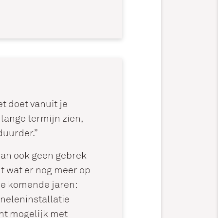
et doet vanuit je
lange termijn zien,
 duurder.”
an ook geen gebrek
elt wat er nog meer op
 de komende jaren:
eleninstallatie
ënt mogelijk met