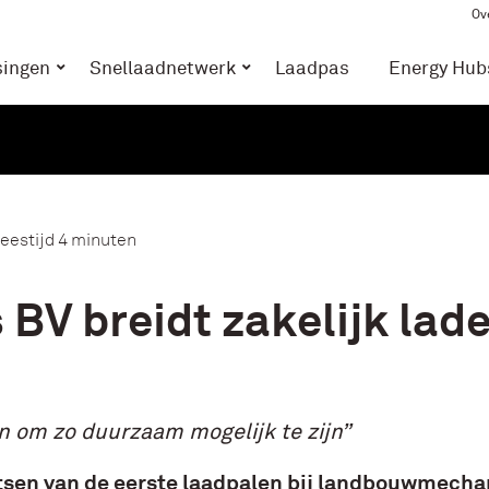
Ov
singen
Snellaadnetwerk
Laadpas
Energy Hub
eestijd 4 minuten
 BV breidt zakelijk lad
n om zo duurzaam mogelijk te zijn”
tsen van de eerste laadpalen bij landbouwmechan