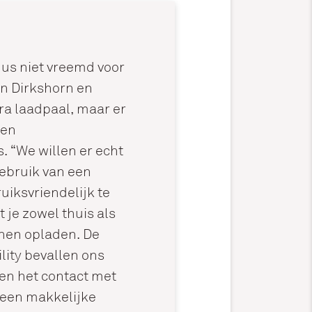
dus niet vreemd voor
 in Dirkshorn en
ra laadpaal, maar er
een
. “We willen er echt
ebruik van een
uiksvriendelijk te
 je zowel thuis als
nnen opladen. De
ity bevallen ons
 en het contact met
t een makkelijke