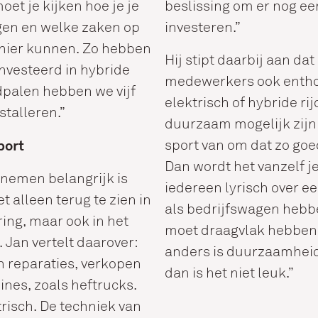
oet je kijken hoe je je
beslissing om er nog een
agen en welke zaken op
investeren.”
ier kunnen. Zo hebben
Hij stipt daarbij aan dat
nvesteerd in hybride
medewerkers ook enthou
adpalen hebben we vijf
elektrisch of hybride ri
stalleren.”
duurzaam mogelijk zijn
port
sport van om dat zo goe
Dan wordt het vanzelf je 
nemen belangrijk is
iedereen lyrisch over e
iet alleen terug te zien in
als bedrijfswagen hebb
ring, maar ook in het
moet draagvlak hebben 
 Jan vertelt daarover:
anders is duurzaamheid
 reparaties, verkopen
dan is het niet leuk.”
nes, zoals heftrucks.
risch. De techniek van