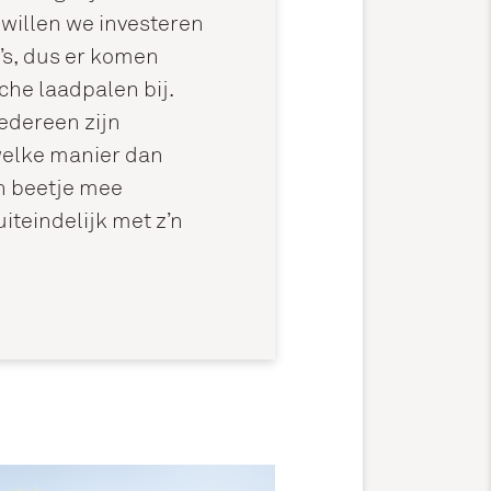
willen we investeren
’s, dus er komen
che laadpalen bij.
edereen zijn
welke manier dan
n beetje mee
teindelijk met z’n