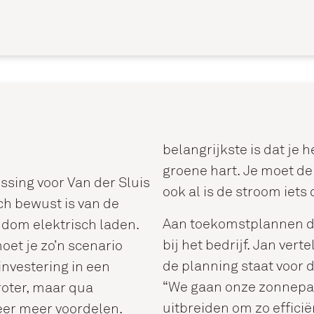
belangrijkste is dat je h
groene hart. Je moet de 
ssing voor Van der Sluis
ook al is de stroom iets
ch bewust is van de
Aan toekomstplannen d
dom elektrisch laden.
bij het bedrijf. Jan vert
oet je zo’n scenario
de planning staat voor
investering in een
“We gaan onze zonnepan
roter, maar qua
uitbreiden om zo effici
eer meer voordelen.