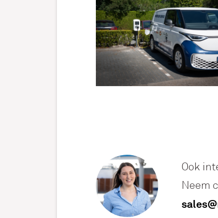
Ook int
Neem c
sales@