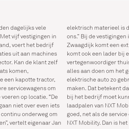
den dagelijks vele
elektrisch materieel is 
Met vijf vestigingen in
ons.” Bij de vestigingen
nd, voert het bedrijf
Zwaagdijk komt een ext
ties uit aan machines
komt ook een lader bij 
ctor. Kan de klant zelf
vertegenwoordiger thuis
aats komen,
alles aan doen om het g
 een kapotte tractor,
elektrische auto zo gebr
ere servicewagens om
maken. Dat betekent dat
e voeren op locatie. “De
bij het bedrijf moet ku
gaan niet over even iets
laadpalen van NXT Mobil
n continu onderweg om
goed, net als de service
n”, vertelt eigenaar Jan
NXT Mobility. Dan is he