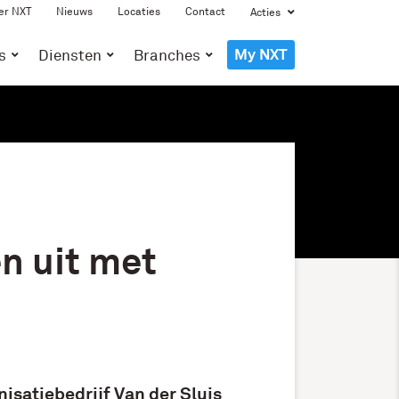
er NXT
Nieuws
Locaties
Contact
Acties
My NXT
s
Diensten
Branches
en uit met
isatiebedrijf Van der Sluis