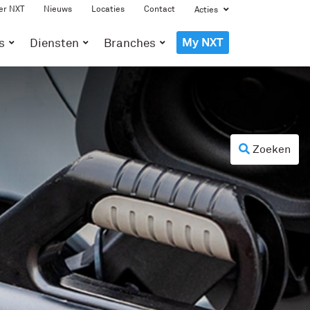
er NXT
Nieuws
Locaties
Contact
Acties
My NXT
s
Diensten
Branches
Zoeken