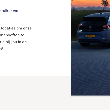
rbruiker van
 locaties om onze
dbehoeften te
e bij jou in de
p!