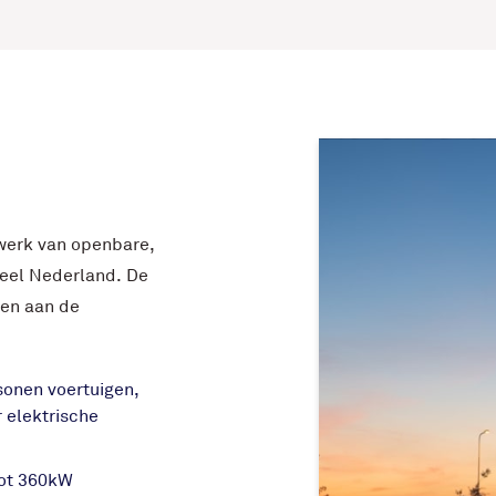
werk van openbare,
heel Nederland. De
nen aan de
sonen voertuigen,
r elektrische
tot 360kW