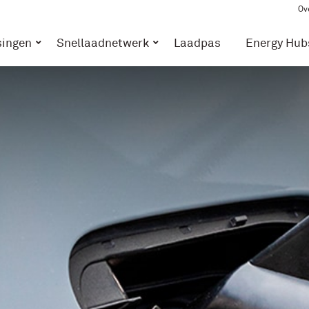
Ov
singen
Snellaadnetwerk
Laadpas
Energy Hub