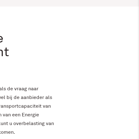
e
nt
als de vraag naar
wel bij de aanbieder als
ransportcapaciteit van
n van een Energie
nt u overbelasting van
rkomen.