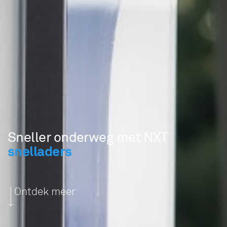
Sneller onderweg met NXT
snelladers
Ontdek meer