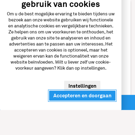
gebruik van cookies
Om u de best mogelijke ervaring te bieden tijdens uw
Wij helpen je graag verder.
bezoek aan onze website gebruiken wij functionele
en analytische cookies en vergelijkbare technieken.
Vrijblijvend adviesgesprek
Ze helpen ons om uw voorkeuren te onthouden, het
gebruik van onze site te analyseren en inhoud en
over snelladen?
advertenties aan te passen aan uw interesses. Het
accepteren van cookies is optioneel, maar het
Neem contact met ons op via onderstaand formulier
weigeren ervan kan de functionaliteit van onze
website beïnvloeden. Wilt u liever zelf uw cookie-
of bel
088 – 472 04 72
voorkeur aangeven? Klik dan op instellingen.
Naam
*
Instellingen
Accepteren en doorgaan
Direct contact
E-mailadres
*