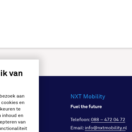
ik van
NXT Mobility
 bezoek aan
ches
e cookies en
Fuel the future
rkeuren te
n inhoud en
Telefoon:
088 – 472 04 72
cepteren van
goed
Email:
info@nxtmobility.n
l
nctionaliteit