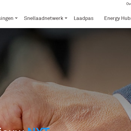
Ov
singen
Snellaadnetwerk
Laadpas
Energy Hub