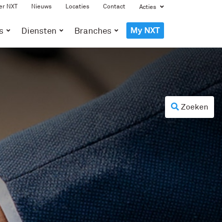
er NXT
Nieuws
Locaties
Contact
Acties
My NXT
s
Diensten
Branches
Zoeken