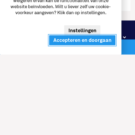
weigeren ervan kan de functionaliteit van onze
website beïnvloeden. Wilt u liever zelf uw cookie-
voorkeur aangeven? Klik dan op instellingen.
Instellingen
Ga snel naar
Accepteren en doorgaan
Branches
Direct contact
NXT Mobility
Fuel the future
Telefoon:
088 – 472 04 72
Email:
info@nxtmobility.n
l
Bezoekadres
Vennewatersweg 2B
1852 PT Heiloo
Postadres