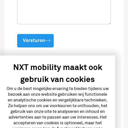
Versturen
NXT mobility maakt ook
Vragen over onze laadoplossingen?
gebruik van cookies
Bel ons op 088 – 472 04 72
Om u de best mogelijke ervaring te bieden tijdens uw
bezoek aan onze website gebruiken wij functionele
of stuur ons een e-mail via
info@nxtmobility.nl
en analytische cookies en vergelijkbare technieken.
Ze helpen ons om uw voorkeuren te onthouden, het
gebruik van onze site te analyseren en inhoud en
advertenties aan te passen aan uw interesses. Het
accepteren van cookies is optioneel, maar het