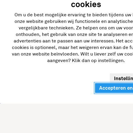
cookies
Ga snel naar
Bran
Om u de best mogelijke ervaring te bieden tijdens uw
onze website gebruiken wij functionele en analytisch
vergelijkbare technieken. Ze helpen ons om uw voo
Laadoplossingen
Zorg
onthouden, het gebruik van onze site te analyseren e
advertenties aan te passen aan uw interesses. Het ac
Voor thuis
Vast
cookies is optioneel, maar het weigeren ervan kan de fu
Bij het bedrijf
Tank
van onze website beïnvloeden. Wilt u liever zelf uw co
aangeven? Klik dan op instellingen.
Snelladers
Thui
Snelladen bij netcongestie
Insta
Instelli
Deale
Accepteren en
Retai
Tran
Bouw
Over