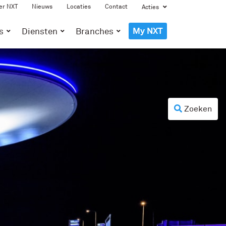
er NXT
Nieuws
Locaties
Contact
Acties
My NXT
s
Diensten
Branches
Zoeken