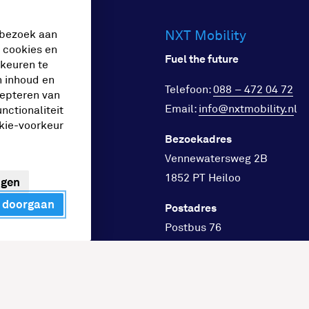
NXT Mobility
ches
 bezoek aan
e cookies en
Fuel the future
rkeuren te
n inhoud en
Telefoon:
088 – 472 04 72
cepteren van
goed
Email:
info@nxtmobility.n
l
nctionaliteit
stations
okie-voorkeur
Bezoekadres
s
Vennewatersweg 2B
llateurs
1852 PT Heiloo
ngen
rs en lease
 doorgaan
Postadres
l en horeca
Postbus 76
sport
1850 AB Heiloo
 en infra
heid