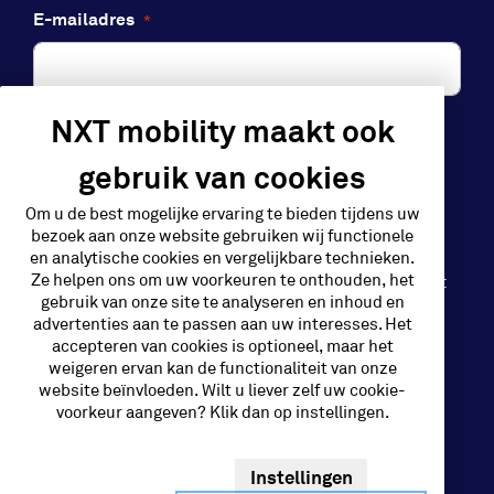
E-mailadres
*
NXT mobility maakt ook
Aanmelden
gebruik van cookies
Om u de best mogelijke ervaring te bieden tijdens uw
bezoek aan onze website gebruiken wij functionele
en analytische cookies en vergelijkbare technieken.
Ze helpen ons om uw voorkeuren te onthouden, het
NXT Mobility is een initiatief van GP Groot
gebruik van onze site te analyseren en inhoud en
advertenties aan te passen aan uw interesses. Het
accepteren van cookies is optioneel, maar het
Disclaimer & Privacy
weigeren ervan kan de functionaliteit van onze
website beïnvloeden. Wilt u liever zelf uw cookie-
voorkeur aangeven? Klik dan op instellingen.
Algemene voorwaarden
Design
Instellingen