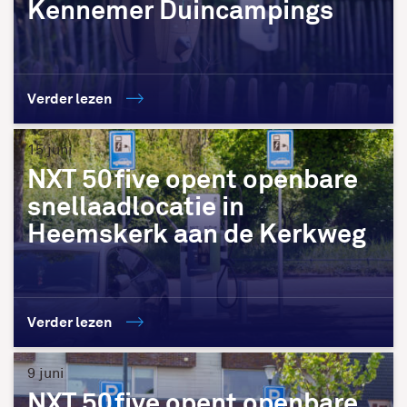
Kennemer Duincampings
Verder lezen
15 juni
NXT 50five opent openbare
snellaadlocatie in
Heemskerk aan de Kerkweg
Verder lezen
9 juni
NXT 50five opent openbare