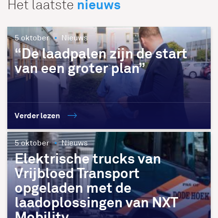
nieuws
Het laatste
5 oktober
Nieuws
“De laadpalen zijn de start
van een groter plan”
Verder lezen
5 oktober
Nieuws
Elektrische trucks van
Vrijbloed Transport
opgeladen met de
laadoplossingen van NXT
Mobility