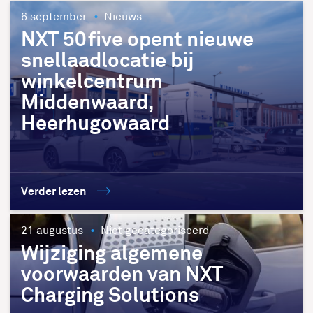
6 september
Nieuws
NXT 50five opent nieuwe
snellaadlocatie bij
winkelcentrum
Middenwaard,
Heerhugowaard
Verder lezen
21 augustus
Niet gecategoriseerd
Wijziging algemene
voorwaarden van NXT
Charging Solutions