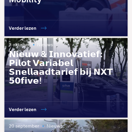
Verder lezen
3 oktober
Nieuws
𝗡𝗶𝗲𝘂𝘄 & 𝗜𝗻𝗻𝗼𝘃𝗮𝘁𝗶𝗲𝗳:
𝗣𝗶𝗹𝗼𝘁 𝗩𝗮𝗿𝗶𝗮𝗯𝗲𝗹
𝗦𝗻𝗲𝗹𝗹𝗮𝗮𝗱𝘁𝗮𝗿𝗶𝗲𝗳 𝗯𝗶𝗷 𝗡𝗫𝗧
𝟱𝟬𝗳𝗶𝘃𝗲!
Verder lezen
20 september
Nieuws