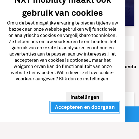
gebruik van cookies
Verder lezen
Om u de best mogelijke ervaring te bieden tijdens uw
bezoek aan onze website gebruiken wij functionele
en analytische cookies en vergelijkbare technieken.
Ze helpen ons om uw voorkeuren te onthouden, het
Meer nieuws
gebruik van onze site te analyseren en inhoud en
advertenties aan te passen aan uw interesses. Het
accepteren van cookies is optioneel, maar het
Vorige
Volgende
1
2
3
4
5
6
7
8
9
weigeren ervan kan de functionaliteit van onze
website beïnvloeden. Wilt u liever zelf uw cookie-
voorkeur aangeven? Klik dan op instellingen.
Instellingen
Accepteren en doorgaan
Wij helpen je graag verder.
Direct contact
Vrijblijvend adviesgesprek?