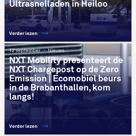
Ultrasnelladen in Heiloo
Verder lezen
12 september
Nieuws
NXT Mobility presenteert de
NXT Chargepost op de Zero
Emission | Ecomobiel beurs
in de Brabanthallen, kom
langs!
Verder lezen