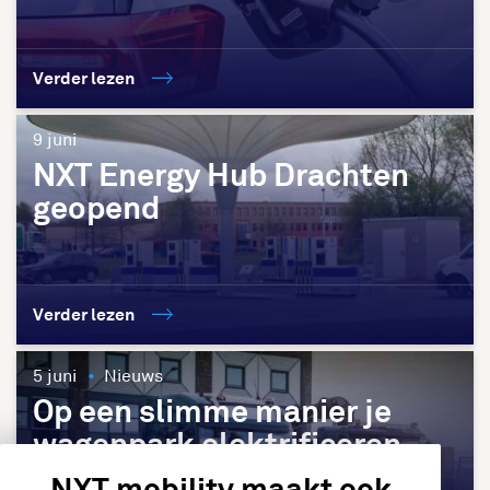
Verder lezen
9 juni
NXT Energy Hub Drachten
geopend
Verder lezen
5 juni
Nieuws
Op een slimme manier je
wagenpark elektrificeren
NXT mobility maakt ook